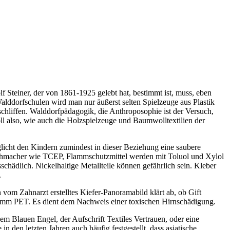
 Steiner, der von 1861-1925 gelebt hat, bestimmt ist, muss, eben
Walddorfschulen wird man nur äußerst selten Spielzeuge aus Plastik
eschliffen. Walddorfpädagogik, die Anthroposophie ist der Versuch,
ll also, wie auch die Holzspielzeuge und Baumwolltextilien der
glicht den Kindern zumindest in dieser Beziehung eine saubere
Weichmacher wie TCEP, Flammschutzmittel werden mit Toluol und Xylol
hädlich. Nickelhaltige Metallteile können gefährlich sein. Kleber
.
n vom Zahnarzt erstelltes Kiefer-Panoramabild klärt ab, ob Gift
amm PET. Es dient dem Nachweis einer toxischen Hirnschädigung.
 Blauen Engel, der Aufschrift Textiles Vertrauen, oder eine
den letzten Jahren auch häufig festgestellt, dass asiatische