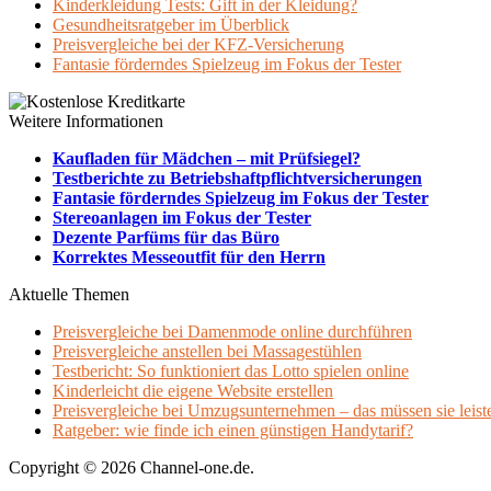
Kinderkleidung Tests: Gift in der Kleidung?
Gesundheitsratgeber im Überblick
Preisvergleiche bei der KFZ-Versicherung
Fantasie förderndes Spielzeug im Fokus der Tester
Weitere Informationen
Kaufladen für Mädchen – mit Prüfsiegel?
Testberichte zu Betriebshaftpflichtversicherungen
Fantasie förderndes Spielzeug im Fokus der Tester
Stereoanlagen im Fokus der Tester
Dezente Parfüms für das Büro
Korrektes Messeoutfit für den Herrn
Aktuelle Themen
Preisvergleiche bei Damenmode online durchführen
Preisvergleiche anstellen bei Massagestühlen
Testbericht: So funktioniert das Lotto spielen online
Kinderleicht die eigene Website erstellen
Preisvergleiche bei Umzugsunternehmen – das müssen sie leist
Ratgeber: wie finde ich einen günstigen Handytarif?
Copyright © 2026 Channel-one.de.