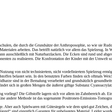
chulen, die durch die Grundsätze der Anthroposophie, so wie sie Rudolf
terialen arbeiten. Das betrifft natürlich vor allem das Spielzeug. In 
, dann ausschließlich mit Naturharzlacken. Die Ecken sind rund und abg
nenten zu realisieren. Die Konfrontation der Kinder mit der Umwelt so
 Nutzung von nicht technisiertem, nicht vordefiniertem Spielzeug ermö
dstoffen belastet sein. In den benutzten Farben finden sich oftmals 
harze sind in der Bemalung verarbeitet und grundsätzlich gesundheitssc
ndet sich in großen Mengen die äußerst giftige Substanz Cyanoacrylat
ng vorliegt? Die Giftstoffe lagern sich vor allem im Zahnbereich ab. Ei
Eine andere Methode ist das sogenannte Positronen-Emissions-Tomogr
 Aber auch Spielwaren mit Gütesiegeln wie dem spiel-gut Zeichen, dem
l“ sind eigentlich Garanten für unbelastetes Material. Leider wurde in 